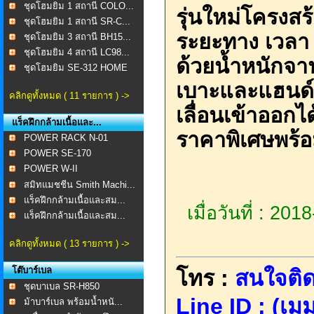
ชุดโฮมยิม 1 สถานี COLO...
รุ่นใหม่โครงส
ชุดโฮมยิม 1 สถานี SR-C...
ระยะทาง เวลา
ชุดโฮมยิม 3 สถานี BH15...
ชุดโฮมยิม 4 สถานี LC98...
ด้วยน้ำหนักจาน
ชุดโฮมยิม SE-312 HOME
...
เบาะและแฮนด์
คลิกดูทั้งหมด ( 11 รายการ ) ->
เลื่อนเข้าออกไ
แร็คฝึกกล้ามเนื้อและ...
ราคาพิเศษพร้อ
POWER RACK N-01
POWER SE-170
POWER W-II
สมิทแมชชีน Smith Machi...
แร็คฝึกกล้ามเนื้อและสม...
เมื่อวันที่ : 20
แร็คฝึกกล้ามเนื้อและสม...
คลิกดูทั้งหมด ( 13 รายการ ) ->
โต๊บาร์เบล
โทร :
สนใจติด
ชุดบาเบล SR-H850
Line ID : (เมม
ม้าบาร์เบล พร้อมน้ำหนั...