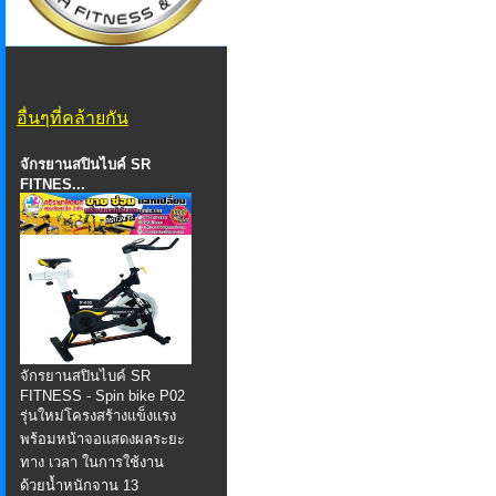
อื่นๆที่คล้ายกัน
จักรยานสปินไบค์ SR
FITNES...
จักรยานสปินไบค์ SR
FITNESS - Spin bike P02
รุ่นใหม่โครงสร้างแข็งแรง
พร้อมหน้าจอแสดงผลระยะ
ทาง เวลา ในการใช้งาน
ด้วยน้ำหนักจาน 13