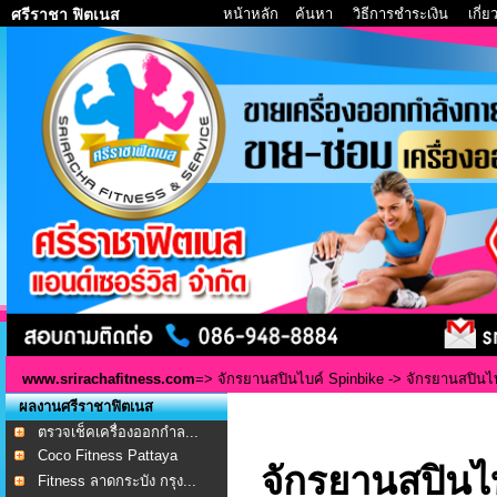
หน้าหลัก
ค้นหา
วิธีการชำระเงิน
เกี่
ศรีราชา ฟิตเนส
www.srirachafitness.com
=>
จักรยานสปินไบค์ Spinbike
-> จักรยานสปินไ
ผลงานศรีราชาฟิตเนส
ตรวจเช็คเครื่องออกกำล...
Coco Fitness Pattaya
จักรยานสปินไ
Fitness ลาดกระบัง กรุง...