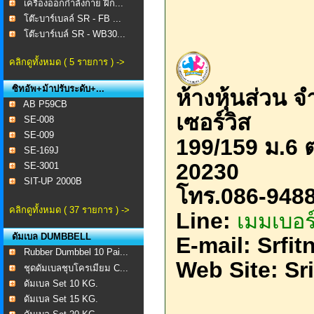
เครื่องออกกำลังกาย ฝึก...
โต๊ะบาร์เบลล์ SR - FB ...
โต๊ะบาร์เบล์ SR - WB30...
คลิกดูทั้งหมด ( 5 รายการ ) ->
ซิทอัพ+ม้าปรับระดับ+...
ห้างหุ้นส่วน 
AB P59CB
เซอร์วิส
SE-008 ​
SE-009
199/159 ม.6 ต
SE-169J
20230
SE-3001
SIT-UP 2000B
โทร
.086-948
คลิกดูทั้งหมด ( 37 รายการ ) ->
​Line:
เมมเบอร์
ดัมเบล DUMBBELL
E-mail:
Srfi
Rubber Dumbbel 10 Pai...
Web Site: Sr
ชุดดัมเบลชุบโครเมียม C...
ดัมเบล Set 10 KG.
ดัมเบล Set 15 KG.