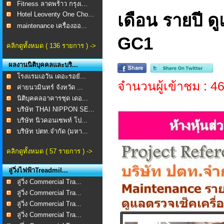
Fitness ลาดพร้าว กรุงเ...
Hotel Leoventy One Cho...
เดือน รายปี ด
maintenance เครื่องออ...
GC1
คลิกดูทั้งหมด ( 136 รายการ ) ->
ผลงานนิติบุคคลและบริ...
โรงแรมเอวัน เดอะรอยั...
จำนวนผู้เข้าชม : 4
ค่ายนวมินทร์ จังหวัด ...
นิติบุคคลอาคารชุด เดอ...
บริษัท THAI NIPPON SE...
บริษัท นิวคอนเซพท์ โป...
บริษัท ปตท.จำกัด (มหา...
คลิกดูทั้งหมด ( 57 รายการ ) ->
ลู่วิ่งไฟฟ้าTreadmil...
ลู่วิ่ง Commercial Tra...
ลู่วิ่ง Commercial Tra...
ลู่วิ่ง Commercial Tra...
ลู่วิ่ง Commercial Tra...