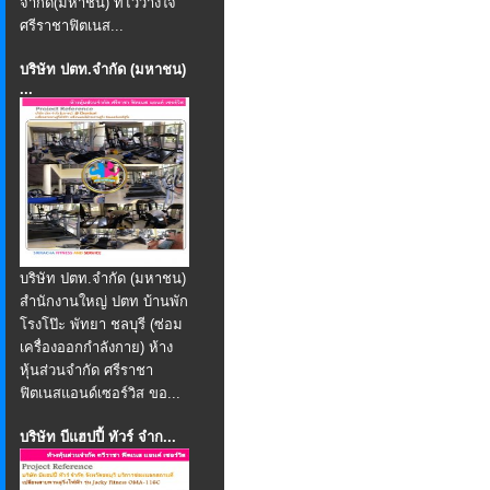
จำกัด(มหาชน) ที่ไว้วางใจ
ศรีราชาฟิตเนส...
บริษัท ปตท.จำกัด (มหาชน)
...
บริษัท ปตท.จำกัด (มหาชน)
สำนักงานใหญ่ ปตท บ้านพัก
โรงโป๊ะ พัทยา ชลบุรี (ซ่อม
เครื่องออกกำลังกาย) ห้าง
หุ้นส่วนจำกัด ศรีราชา
ฟิตเนสแอนด์เซอร์วิส ขอ...
บริษัท บีแฮปปี้ ทัวร์ จำก...