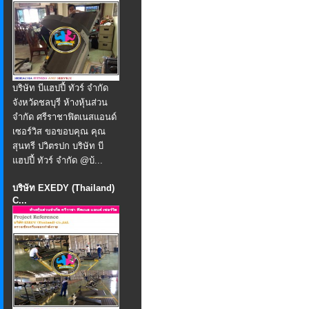
บริษัท บีแฮปปี้ ทัวร์ จำกัด
จังหวัดชลบุรี ห้างหุ้นส่วน
จำกัด ศรีราชาฟิตเนสแอนด์
เซอร์วิส ขอขอบคุณ คุณ
สุนทรี ปวิตรปก บริษัท บี
แฮปปี้ ทัวร์ จำกัด @บ้...
บริษัท EXEDY (Thailand)
C...