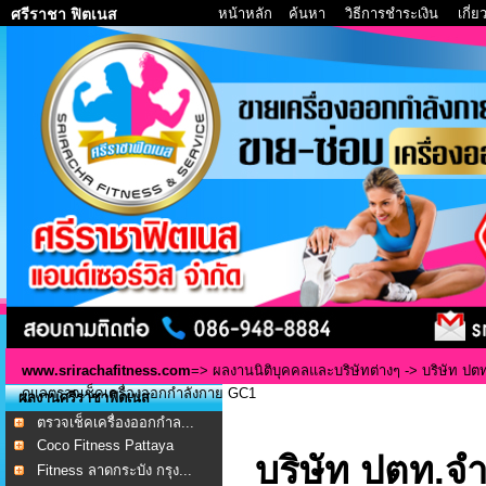
หน้าหลัก
ค้นหา
วิธีการชำระเงิน
เกี่
ศรีราชา ฟิตเนส
www.srirachafitness.com
=>
ผลงานนิติบุคคลและบริษัทต่างๆ
-> บริษัท ปต
ดูแลตรวจเช็คเครื่องออกกำลังกาย GC1
ผลงานศรีราชาฟิตเนส
ตรวจเช็คเครื่องออกกำล...
Coco Fitness Pattaya
บริษัท ปตท.จ
Fitness ลาดกระบัง กรุง...